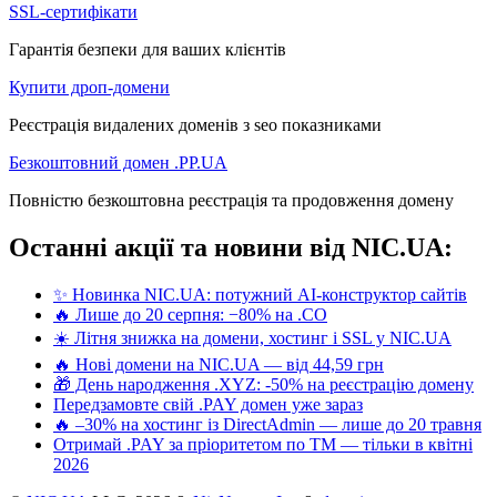
SSL-сертифікати
Гарантія безпеки для ваших клієнтів
Купити дроп-домени
Реєстрація видалених доменів з seo показниками
Безкоштовний домен .PP.UA
Повністю безкоштовна реєстрація та продовження домену
Останні акції та новини від NIC.UA:
✨ Новинка NIC.UA: потужний AI-конструктор сайтів
🔥 Лише до 20 серпня: −80% на .CO
☀️ Літня знижка на домени, хостинг і SSL у NIC.UA
🔥 Нові домени на NIC.UA — від 44,59 грн
🎁 День народження .XYZ: -50% на реєстрацію домену
Передзамовте свій .PAY домен уже зараз
🔥 –30% на хостинг із DirectAdmin — лише до 20 травня
Отримай .PAY за пріоритетом по ТМ — тільки в квітні
2026