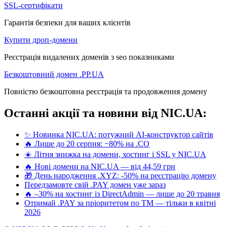
SSL-сертифікати
Гарантія безпеки для ваших клієнтів
Купити дроп-домени
Реєстрація видалених доменів з seo показниками
Безкоштовний домен .PP.UA
Повністю безкоштовна реєстрація та продовження домену
Останні акції та новини від NIC.UA:
✨ Новинка NIC.UA: потужний AI-конструктор сайтів
🔥 Лише до 20 серпня: −80% на .CO
☀️ Літня знижка на домени, хостинг і SSL у NIC.UA
🔥 Нові домени на NIC.UA — від 44,59 грн
🎁 День народження .XYZ: -50% на реєстрацію домену
Передзамовте свій .PAY домен уже зараз
🔥 –30% на хостинг із DirectAdmin — лише до 20 травня
Отримай .PAY за пріоритетом по ТМ — тільки в квітні
2026